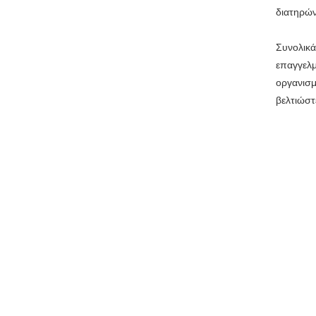
διατηρώ
Συνολικά
επαγγελμ
οργανισμ
βελτιώστ