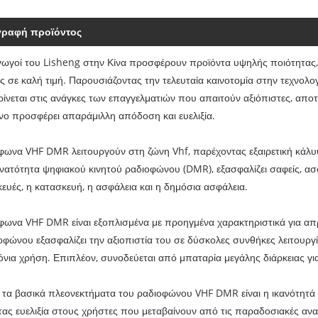
γραφή προϊόντος
ωγοί του Lisheng στην Κίνα προσφέρουν προϊόντα υψηλής ποιότητας
ς σε καλή τιμή. Παρουσιάζοντας την τελευταία καινοτομία στην τεχνολο
ίνεται στις ανάγκες των επαγγελματιών που απαιτούν αξιόπιστες, αποτ
ο προσφέρει απαράμιλλη απόδοση και ευελιξία.
φωνα VHF DMR λειτουργούν στη ζώνη Vhf, παρέχοντας εξαιρετική κάλυψη
νατότητα ψηφιακού κινητού ραδιοφώνου (DMR), εξασφαλίζει σαφείς, ασφ
κευές, η κατασκευή, η ασφάλεια και η δημόσια ασφάλεια.
φωνα VHF DMR είναι εξοπλισμένα με προηγμένα χαρακτηριστικά για απ
οφώνου εξασφαλίζει την αξιοπιστία του σε δύσκολες συνθήκες λειτουργί
νια χρήση. Επιπλέον, συνοδεύεται από μπαταρία μεγάλης διάρκειας για 
τα βασικά πλεονεκτήματα του ραδιοφώνου VHF DMR είναι η ικανότητά τ
ας ευελιξία στους χρήστες που μεταβαίνουν από τις παραδοσιακές αναλ