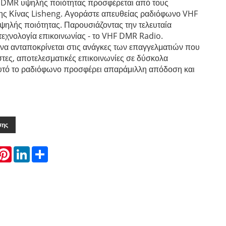
DMR υψηλής ποιότητας προσφέρεται από τους
ης Κίνας Lisheng. Αγοράστε απευθείας ραδιόφωνο VHF
ψηλής ποιότητας. Παρουσιάζοντας την τελευταία
 τεχνολογία επικοινωνίας - το VHF DMR Radio.
 να ανταποκρίνεται στις ανάγκες των επαγγελματιών που
στες, αποτελεσματικές επικοινωνίες σε δύσκολα
υτό το ραδιόφωνο προσφέρει απαράμιλλη απόδοση και
σης
hatsApp
Pinterest
LinkedIn
Share