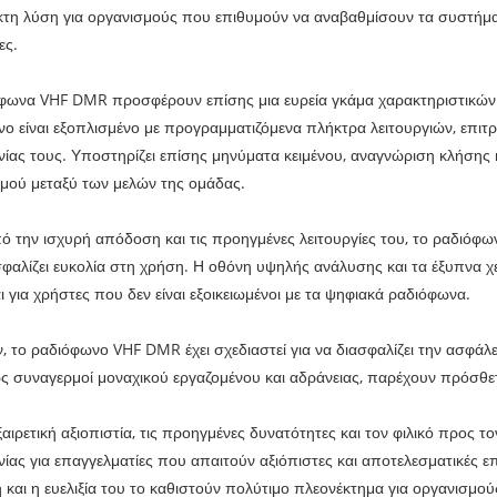
ικτη λύση για οργανισμούς που επιθυμούν να αναβαθμίσουν τα συστήμα
ες.
φωνα VHF DMR προσφέρουν επίσης μια ευρεία γκάμα χαρακτηριστικών 
ο είναι εξοπλισμένο με προγραμματιζόμενα πλήκτρα λειτουργιών, επιτρ
νίας τους. Υποστηρίζει επίσης μηνύματα κειμένου, αναγνώριση κλήσης 
μού μεταξύ των μελών της ομάδας.
ό την ισχυρή απόδοση και τις προηγμένες λειτουργίες του, το ραδιόφω
φαλίζει ευκολία στη χρήση. Η οθόνη υψηλής ανάλυσης και τα έξυπνα χε
ι για χρήστες που δεν είναι εξοικειωμένοι με τα ψηφιακά ραδιόφωνα.
, το ραδιόφωνο VHF DMR έχει σχεδιαστεί για να διασφαλίζει την ασφάλ
ς συναγερμοί μοναχικού εργαζομένου και αδράνειας, παρέχουν πρόσθετ
ξαιρετική αξιοπιστία, τις προηγμένες δυνατότητες και τον φιλικό προς 
νίας για επαγγελματίες που απαιτούν αξιόπιστες και αποτελεσματικές επι
και η ευελιξία του το καθιστούν πολύτιμο πλεονέκτημα για οργανισμούς