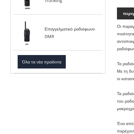
Trunking
περι
Οι παραγ
Επαγγελματικό ραδιόφωνο
ποιότητα
DMR
ανταποκρ
ραδιόφων
Όλα τα νέα προϊόντα
Τα ραδιό
Με τη δυ
οι κατασ
Τα ραδιό
του ραδι
μακροχρό
Ένα από 
παρέχοντ