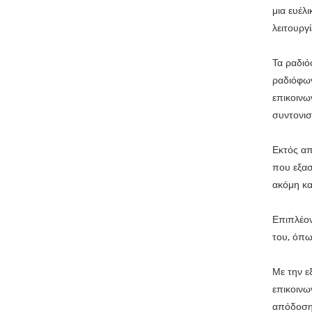
μια ευέλ
λειτουργί
Τα ραδιό
ραδιόφων
επικοινω
συντονισ
Εκτός απ
που εξασ
ακόμη κα
Επιπλέον
του, όπω
Με την ε
επικοινω
απόδοση 