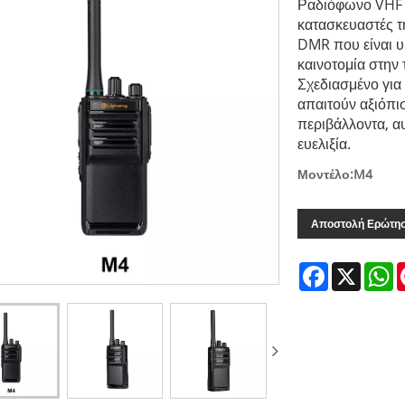
Ραδιόφωνο VHF 
κατασκευαστές τ
DMR που είναι υ
καινοτομία στην
Σχεδιασμένο για
απαιτούν αξιόπι
περιβάλλοντα, α
ευελιξία.
Μοντέλο:M4
Αποστολή Ερώτη
Facebook
X
W