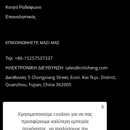
Κινητό Ραδιόφωνο
Επαναληπτικός
ΕΠΙΚΟΙΝΩΝΉΣΤΕ ΜΑΖΊ ΜΑΣ
Τηλ: +86-15257537337
ΗΛΕΚΤΡΟΝΙΚΗ ΔΙΕΥΘΥΝΣΗ: sales@cnlisheng.com
Διεύθυνση: 5 Chongxiang Street, Econ. Και Τεχν. District,
Quanzhou, Fujian, China 362005
X
Χρησιμοποιούμε cookies για να σας
προσφέρουμε καλύτερη εμπειρία
περιήγησης, να αναλύσουμε την