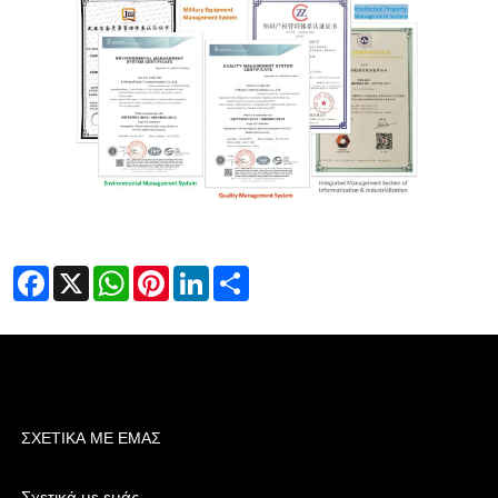
Facebook
X
WhatsApp
Pinterest
LinkedIn
Share
ΣΧΕΤΙΚΆ ΜΕ ΕΜΆΣ
Σχετικά με εμάς