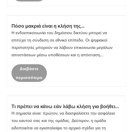
Πόσο μακριά είναι η κλήση της
ενδοεπικοινωνίας;
Η ενδοεπικοινωνία του δημόσιου δικτύου μπορεί να
επιτύχει τη σύνδεση σε εθνικό επίπεδο. Οι ψηφιακοί
περιπατητές μπορούν να λάβουν επικοινωνία μεγάλων
αποστάσεων μέσω υποθέσεων και η απόσταση
επικοινωνίας του σταθμού διέλευσης μπορεί να φτάσει σε
Διαβάστε
ακτίνα 10-15 km. Το άμεσο πέρασμα μπορεί να φτάσει τα
......
περισσότερα
Τι πρέπει να κάνω εάν λάβω κλήση για βοήθεια
στην ενδοεπικοινωνία;
Η σημασία είναι: πρώτον, να διασφαλίσετε την ασφάλεια
του εαυτού σας και της ομάδας. Δεύτερον, η ομάδα
ειδοποιείται να εγκαταλείψει το αρχικό σχέδιο για τη