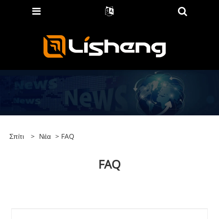
Σπίτι
>
Νέα
> FAQ
FAQ