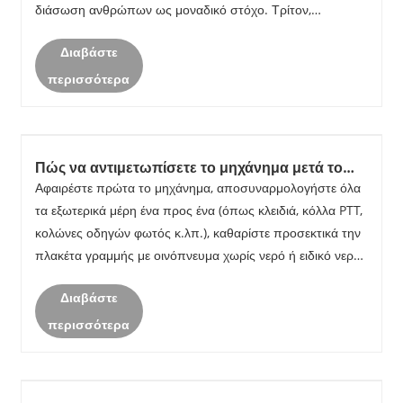
διάσωση ανθρώπων ως μοναδικό στόχο. Τρίτον,
δημιουργήστε επαφή με τον έξω κόσμο, προωθήστε το
Διαβάστε
σήμα βοήθειας Η γέφυρα επικοινωνίας με τον έξω κόσ......
περισσότερα
Πώς να αντιμετωπίσετε το μηχάνημα μετά το
νερό;
Αφαιρέστε πρώτα το μηχάνημα, αποσυναρμολογήστε όλα
τα εξωτερικά μέρη ένα προς ένα (όπως κλειδιά, κόλλα PTT,
κολώνες οδηγών φωτός κ.λπ.), καθαρίστε προσεκτικά την
πλακέτα γραμμής με οινόπνευμα χωρίς νερό ή ειδικό νερό
πλυσίματος Οι λεκέδες στην πλακέτα. στη συνέχεια
Διαβάστε
μουσκέψτε το με άνυδρο κρασί. Εάν ......
περισσότερα