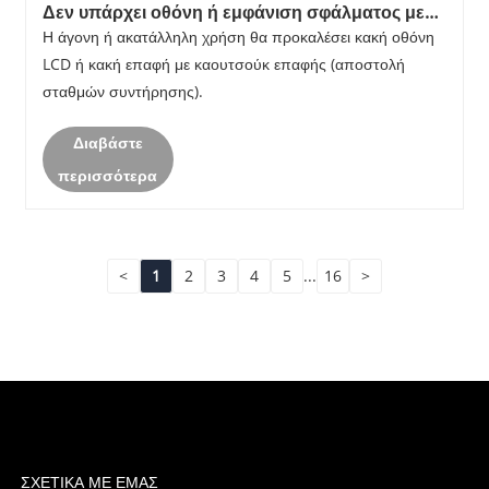
Δεν υπάρχει οθόνη ή εμφάνιση σφάλματος με
LCD;
Η άγονη ή ακατάλληλη χρήση θα προκαλέσει κακή οθόνη
LCD ή κακή επαφή με καουτσούκ επαφής (αποστολή
σταθμών συντήρησης).
Διαβάστε
περισσότερα
<
1
2
3
4
5
...
16
>
ΣΧΕΤΙΚΆ ΜΕ ΕΜΆΣ