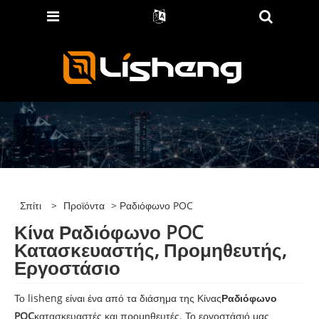
Σπίτι
>
Προϊόντα
> Ραδιόφωνο POC
Κίνα Ραδιόφωνο POC
Κατασκευαστής, Προμηθευτής,
Εργοστάσιο
Το lisheng είναι ένα από τα διάσημα της Κίνας
Ραδιόφωνο
POC
κατασκευαστές και προμηθευτές. Το εργοστάσιό μας