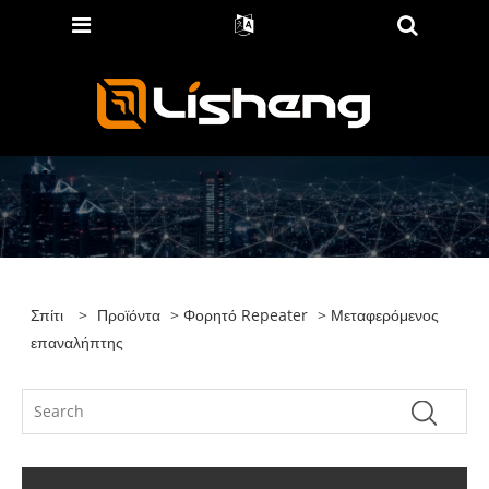
Σπίτι
>
Προϊόντα
>
Φορητό Repeater
> Μεταφερόμενος
επαναλήπτης