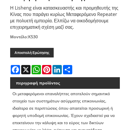
Η Lisheng είναι κατασκευαστής και προμηθευτής της
Κίνας που παράγει κυρίως Μεταφερόμενο Repeater
με πολυετή εμπειρία. Ελπίζω να οικοδομήσουμε
επιχειρηματική σχέση μαζί σας.
Μοντέλο:K530
Αποστολή Ερώτησης
Facebook
X
WhatsApp
Pinterest
LinkedIn
Share
περιγραφή προϊόντος
Οι μεταφερόμενοι επαναλήπτες αποτελούν σημαντικό
στοιχείο των συστημάτων ασύρματης επικοινωνίας,
ιδιαίτερα σε περιπτώσεις όπου απαιτείται προσωρινή ή
φορητή υποδομή επικοινωνίας. Έχουν σχεδιαστεί για να
επεκτείνουν την κάλυψη και το εύρος των δικτύων
επικοινωνίας με λήψη, ενίσχυση και αναμετάδοση