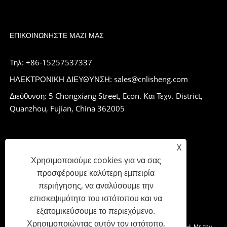
ΕΠΙΚΟΙΝΩΝΉΣΤΕ ΜΑΖΊ ΜΑΣ
Τηλ: +86-15257537337
ΗΛΕΚΤΡΟΝΙΚΗ ΔΙΕΥΘΥΝΣΗ: sales@cnlisheng.com
Διεύθυνση: 5 Chongxiang Street, Econ. Και Τεχν. District,
Quanzhou, Fujian, China 362005
X
Χρησιμοποιούμε cookies για να σας
προσφέρουμε καλύτερη εμπειρία
περιήγησης, να αναλύσουμε την
επισκεψιμότητα του ιστότοπου και να
εξατομικεύσουμε το περιεχόμενο.
Χρησιμοποιώντας αυτόν τον ιστότοπο,
Πνευματικά δικαιώματα © 2023 Lisheng Communications Co., Ltd. Με την