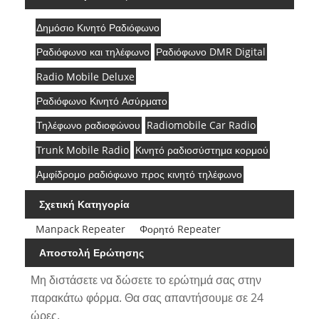
Δημόσιο Κινητό Ραδιόφωνο
Ραδιόφωνο και τηλέφωνο
Ραδιόφωνο DMR Digital
Radio Mobile Deluxe
Ραδιόφωνο Κινητό Ασύρματο
Τηλέφωνο ραδιοφώνου
Radiomobile Car Radio
Trunk Mobile Radio
Κινητό ραδιοσύστημα κορμού
Αμφίδρομο ραδιόφωνο προς κινητό τηλέφωνο
Σχετική Κατηγορία
Manpack Repeater
Φορητό Repeater
Αποστολή Ερώτησης
Μη διστάσετε να δώσετε το ερώτημά σας στην
παρακάτω φόρμα. Θα σας απαντήσουμε σε 24
ώρες.