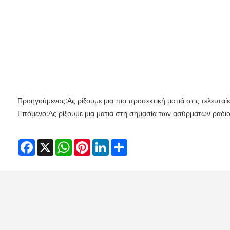
Προηγούμενος:
Ας ρίξουμε μια πιο προσεκτική ματιά στις τελευτα
Επόμενο:
Ας ρίξουμε μια ματιά στη σημασία των ασύρματων ραδ
Facebook
X
WhatsApp
Pinterest
LinkedIn
Share