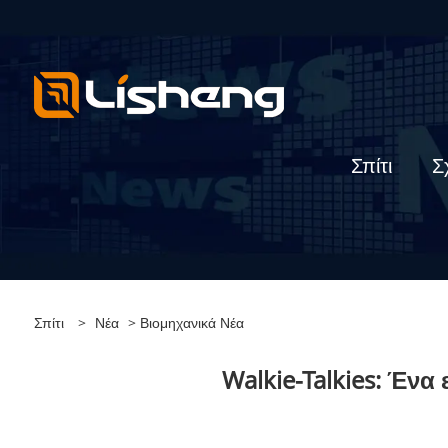
Σπίτι
Σ
Σπίτι
>
Νέα
>
Βιομηχανικά Νέα
Walkie-Talkies: Έν