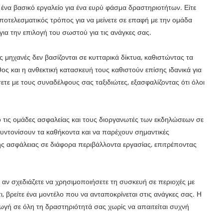
ς ένα βασικό εργαλείο για ένα ευρύ φάσμα δραστηριοτήτων. Είτε
ι αποτελεσματικός τρόπος για να μείνετε σε επαφή με την ομάδα
ια την επιλογή του σωστού για τις ανάγκες σας.
ς μηχανές δεν βασίζονται σε κυτταρικά δίκτυα, καθιστώντας τα
ος και η ανθεκτική κατασκευή τους καθιστούν επίσης ιδανικά για
ετε με τους συναδέλφους σας ταξιδιώτες, εξασφαλίζοντας ότι όλοι
ό τις ομάδες ασφαλείας και τους διοργανωτές των εκδηλώσεων σε
υντονίσουν τα καθήκοντα και να παρέχουν σημαντικές
ης ασφάλειας σε διάφορα περιβάλλοντα εργασίας, επιτρέποντας
ά αν σχεδιάζετε να χρησιμοποιήσετε τη συσκευή σε περιοχές με
, βρείτε ένα μοντέλο που να ανταποκρίνεται στις ανάγκες σας. Η
ωγή σε όλη τη δραστηριότητά σας χωρίς να απαιτείται συχνή