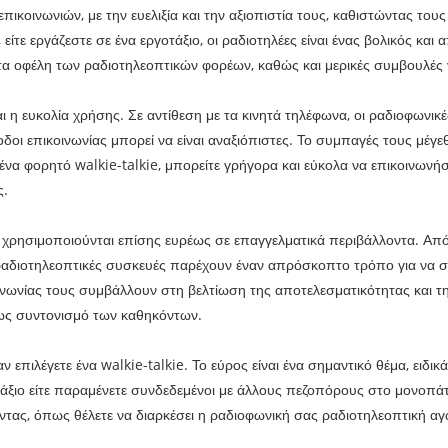
πικοινωνιών, με την ευελιξία και την αξιοπιστία τους, καθιστώντας του
 είτε εργάζεστε σε ένα εργοτάξιο, οι ραδιοτηλέες είναι ένας βολικός κα
 τα οφέλη των ραδιοτηλεοπτικών φορέων, καθώς και μερικές συμβουλές γ
ι η ευκολία χρήσης. Σε αντίθεση με τα κινητά τηλέφωνα, οι ραδιοφωνικέ
οι επικοινωνίας μπορεί να είναι αναξιόπιστες. Το συμπαγές τους μέγεθ
ένα φορητό walkie-talkie, μπορείτε γρήγορα και εύκολα να επικοινωνήσ
ς.
ς χρησιμοποιούνται επίσης ευρέως σε επαγγελματικά περιβάλλοντα. Απ
ραδιοτηλεοπτικές συσκευές παρέχουν έναν απρόσκοπτο τρόπο για να σ
ινωνίας τους συμβάλλουν στη βελτίωση της αποτελεσματικότητας και τ
έως συντονισμό των καθηκόντων.
πιλέγετε ένα walkie-talkie. Το εύρος είναι ένα σημαντικό θέμα, ειδικ
τάξιο είτε παραμένετε συνδεδεμένοι με άλλους πεζοπόρους στο μονοπάτι
ντας, όπως θέλετε να διαρκέσει η ραδιοφωνική σας ραδιοτηλεοπτική αγ