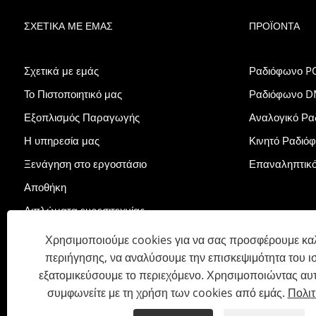
ΣΧΕΤΙΚΆ ΜΕ ΕΜΆΣ
ΠΡΟΪΌΝΤΑ
Σχετικά με εμάς
Ραδιόφωνο P
Το Πιστοποιητικό μας
Ραδιόφωνο 
Εξοπλισμός Παραγωγής
Αναλογικό Ρα
Η υπηρεσία μας
Κινητό Ραδιό
Ξενάγηση στο εργοστάσιο
Επαναληπτικ
Αποθήκη
Διπλώματα ευρεσιτεχνίας
Εκθεση
Χρησιμοποιούμε cookies για να σας προσφέρουμε καλ
περιήγησης, να αναλύσουμε την επισκεψιμότητα του ι
εξατομικεύσουμε το περιεχόμενο. Χρησιμοποιώντας αυτ
Πνευματικά δικαιώματα © 2023 Lisheng Communications Co., Lt
συμφωνείτε με τη χρήση των cookies από εμάς.
Πολι