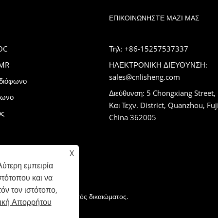
ΕΠΙΚΟΙΝΩΝΉΣΤΕ ΜΑΖΊ ΜΑΣ
OC
Τηλ: +86-15257537337
DMR
ΗΛΕΚΤΡΟΝΙΚΗ ΔΙΕΥΘΥΝΣΗ:
sales@cnlisheng.com
διόφωνο
Διεύθυνση: 5 Chongxiang Street,
φωνο
Και Τεχν. District, Quanzhou, Fuj
ός
China 362005
X
ύτερη εμπειρία
στότοπου και να
όν τον ιστότοπο,
d. Με την επιφύλαξη παντός δικαιώματος.
τική Απορρήτου