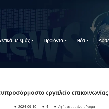
χετικά με εμάς
Προϊόντα
Νέα
Λύσε
α ευπροσάρμοστο εργαλείο επικοινωνίας 
●
2024-09-10
●
4
●
Αφήστε μου ένα μήνυμα