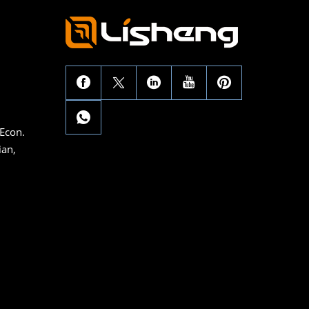
 Econ.
ian,