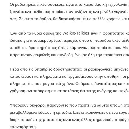
Οι ραδιοτηλεοπτικές συσκευές είναι από καιρό βασική τεχνολογία ε
ξεκινάτε ένα ταξίδι πεζοπορίας, συντονίζοντας ένα μεγάλο γεγονός,
σας. Σε αυτό το άρθρο, θα διερευνήσουμε τις πολλές χρήσεις και
Ένα από τα κύρια οφέλη της Walkie-Talkies είναι η φορητότητα κα
ιδανικά για απομακρυσμένες περιοχές όπου οι παραδοσιακές μέθοδ
υπαίθριες δραστηριότητες όπως κάμπινγκ, πεζοπορία και σκι. Με 
παραμένουν ασφαλείς και συνδεδεμένοι σε όλη την περιπέτεια σα
Πέρα από τις υπαίθριες δραστηριότητες, οι ραδιοφωνικές μηχανέ
κατασκευαστικά πληρώματα και εργαζόμενους στην αποθήκη, οι 
πληροφορίες σε πραγματικό χρόνο. Οι άμεσες δυνατότητες επικο
γρήγορη ανταπόκριση σε καταστάσεις έκτακτης ανάγκης και ταχ
Υπάρχουν διάφοροι παράγοντες που πρέπει να λάβετε υπόψη όταν ε
μεταβαλλόμενο έδαφος ή εμπόδια. Είτε επικοινωνείτε σε ένα εργο
διάρκεια ζωής της μπαταρίας είναι ένας άλλος σημαντικός παράγο
επαναφόρτιση.