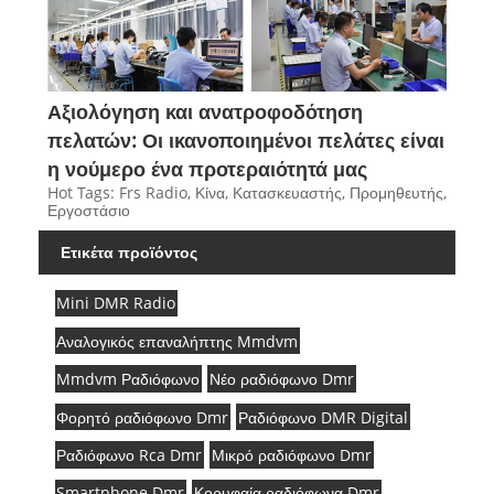
Αξιολόγηση και ανατροφοδότηση
πελατών: Οι ικανοποιημένοι πελάτες είναι
η νούμερο ένα προτεραιότητά μας
Hot Tags: Frs Radio, Κίνα, Κατασκευαστής, Προμηθευτής,
Εργοστάσιο
Ετικέτα προϊόντος
Mini DMR Radio
Αναλογικός επαναλήπτης Mmdvm
Mmdvm Ραδιόφωνο
Νέο ραδιόφωνο Dmr
Φορητό ραδιόφωνο Dmr
Ραδιόφωνο DMR Digital
Ραδιόφωνο Rca Dmr
Μικρό ραδιόφωνο Dmr
Smartphone Dmr
Κορυφαία ραδιόφωνα Dmr