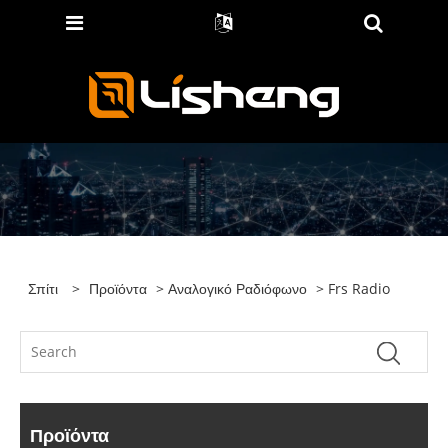
Σπίτι
>
Προϊόντα
>
Αναλογικό Ραδιόφωνο
> Frs Radio
Προϊόντα