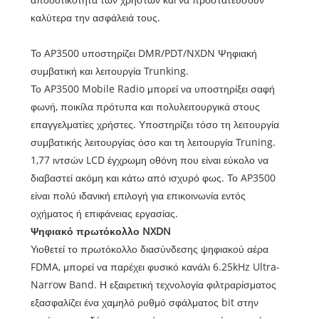
καλύτερα την ασφάλειά τους.
Το AP3500 υποστηρίζει DMR/PDT/NXDN Ψηφιακή
συμβατική και λειτουργία Trunking.
Το AP3500 Mobile Radio μπορεί να υποστηρίξει σαφή
φωνή, ποικίλα πρότυπα και πολυλειτουργικά στους
επαγγελματίες χρήστες. Υποστηρίζει τόσο τη λειτουργία
συμβατικής λειτουργίας όσο και τη λειτουργία Truning.
1,77 ιντσών LCD έγχρωμη οθόνη που είναι εύκολο να
διαβαστεί ακόμη και κάτω από ισχυρό φως. Το AP3500
είναι πολύ ιδανική επιλογή για επικοινωνία εντός
οχήματος ή επιφάνειας εργασίας.
Ψηφιακό πρωτόκολλο NXDN
Υιοθετεί το πρωτόκολλο διασύνδεσης ψηφιακού αέρα
FDMA, μπορεί να παρέχει φυσικό κανάλι 6.25kHz Ultra-
Narrow Band. Η εξαιρετική τεχνολογία φιλτραρίσματος
εξασφαλίζει ένα χαμηλό ρυθμό σφάλματος bit στην