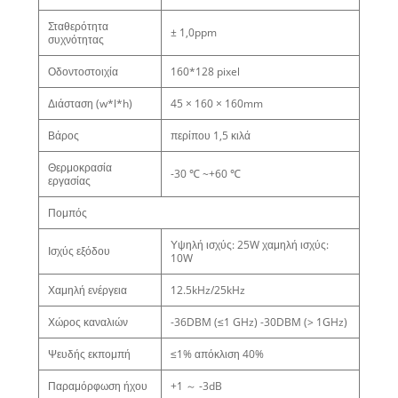
Σταθερότητα
± 1,0ppm
συχνότητας
Οδοντοστοιχία
160*128 pixel
Διάσταση (w*l*h)
45 × 160 × 160mm
Βάρος
περίπου 1,5 κιλά
Θερμοκρασία
-30 ℃ ~+60 ℃
εργασίας
Πομπός
Υψηλή ισχύς: 25W χαμηλή ισχύς:
Ισχύς εξόδου
10W
Χαμηλή ενέργεια
12.5kHz/25kHz
Χώρος καναλιών
-36DBM (≤1 GHz) -30DBM (> 1GHz)
Ψευδής εκπομπή
≤1% απόκλιση 40%
Παραμόρφωση ήχου
+1 ～ -3dB