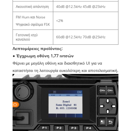
Ακουστική απάντηση
40dB @12.5kHz 45dB @25kHz
FM Hum και Noise
<2%
Ψηφιακό σφάλμα FSK
Γειτονική ισχύ
60dB @12.5kHz 70dB @25kHz
καναλιού
Λεπτομέρειες προϊόντος:
● Έγχρωμη οθόνη 1,77 ιντσών
Φέρνει με μεγάλη οθόνη και διαισθητικό UI για να
καταστήσει τη λειτουργία ευκολότερη και αποτελεσματική.