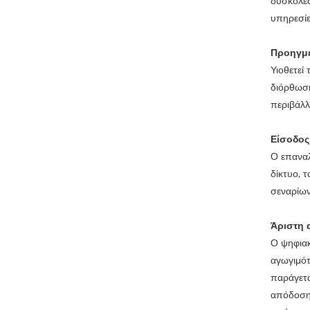
δύσκολες
υπηρεσίε
Προηγμέ
Υιοθετεί
διόρθωση
περιβάλλ
Είσοδος
Ο επαναλ
δίκτυο, 
σεναρίων
Άριστη 
Ο ψηφιακ
αγωγιμότ
παράγετα
απόδοση 