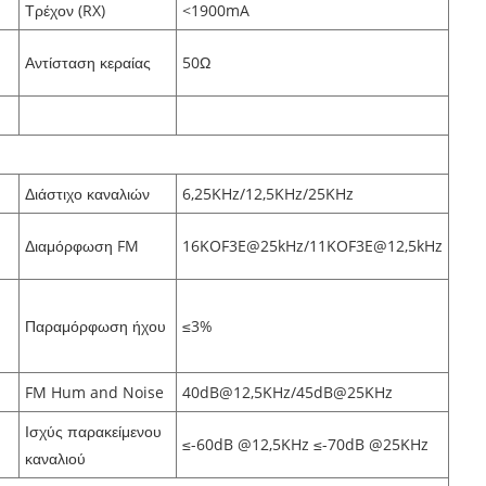
Τρέχον (RX)
<1900mA
Αντίσταση κεραίας
50Ω
Διάστιχο καναλιών
6,25KHz/12,5KHz/25KHz
Διαμόρφωση FM
16KOF3E@25kHz/11KOF3E@12,5kHz
e
Παραμόρφωση ήχου
≤3%
FM Hum and Noise
40dB@12,5KHz/45dB@25KHz
Ισχύς παρακείμενου
≤-60dB @12,5KHz ≤-70dB @25KHz
καναλιού