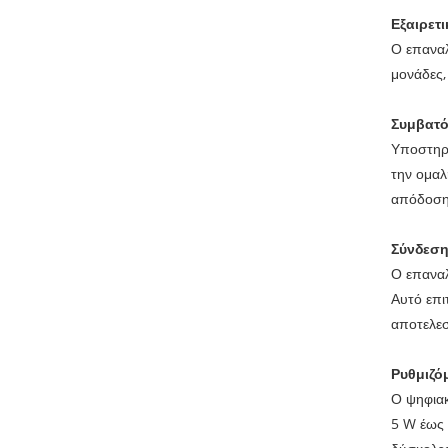
Εξαιρετ
Ο επαναλ
μονάδες,
Συμβατ
Υποστηρί
την ομαλ
απόδοση
Σύνδεση
Ο επαναλ
Αυτό επι
αποτελεσ
Ρυθμιζό
Ο ψηφιακ
5 W έως 