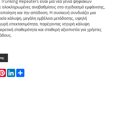
l Trunking Repeaters είναι μια νέα γενιά ψηφιακών
 ολοκληρωμένες αναβαθμίσεις στο σχεδιασμό εμφάνισης,
στοποίηση και την απόδοση. Η συσκευή συνδυάζει μια
ρεία κάλυψη, μεγάλη εμβέλεια μετάδοσης, υψηλή
ισχυρή επεκτασιμότητα, παρέχοντας ισχυρή κάλυψη
αιρετική σταθερότητα και σταθερή αξιοπιστία για χρήστες
άδους.
σης
hatsApp
Pinterest
LinkedIn
Share