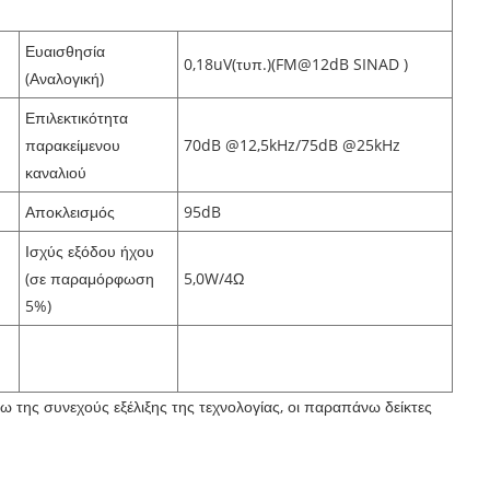
Ευαισθησία
0,18uV(τυπ.)(FM@12dB SINAD )
(Αναλογική)
Επιλεκτικότητα
παρακείμενου
70dB @12,5kHz/75dB @25kHz
καναλιού
Αποκλεισμός
95dB
Ισχύς εξόδου ήχου
(σε παραμόρφωση
5,0W/4Ω
5%)
της συνεχούς εξέλιξης της τεχνολογίας, οι παραπάνω δείκτες