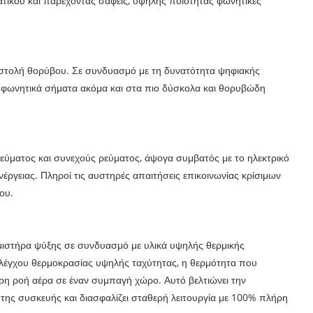
ατικού και παρέχοντας σαφείς, υψηλής ποιότητας φωνητικές
αταστολή θορύβου. Σε συνδυασμό με τη δυνατότητα ψηφιακής
 φωνητικά σήματα ακόμα και στα πιο δύσκολα και θορυβώδη
ύματος και συνεχούς ρεύματος, άψογα συμβατός με το ηλεκτρικό
νέργειας. Πληροί τις αυστηρές απαιτήσεις επικοινωνίας κρίσιμων
ου.
μιστήρα ψύξης σε συνδυασμό με υλικά υψηλής θερμικής
ελέγχου θερμοκρασίας υψηλής ταχύτητας, η θερμότητα που
ερη ροή αέρα σε έναν συμπαγή χώρο. Αυτό βελτιώνει την
ης συσκευής και διασφαλίζει σταθερή λειτουργία με 100% πλήρη