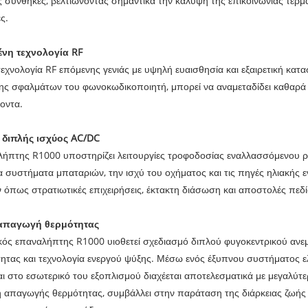
 συνθήκες, βελτιώνοντας σημαντικά την κάλυψη της επικοινωνίας τερμ
ς.
νη τεχνολογία RF
 τεχνολογία RF επόμενης γενιάς με υψηλή ευαισθησία και εξαιρετική κ
ς σφαλμάτων του φωνοκωδικοποιητή, μπορεί να αναμεταδίδει καθαρά
οντα.
 διπλής ισχύος AC/DC
ήπτης R1000 υποστηρίζει λειτουργίες τροφοδοσίας εναλλασσόμενου ρε
τα συστήματα μπαταριών, την ισχύ του οχήματος και τις πηγές ηλιακής ε
 όπως στρατιωτικές επιχειρήσεις, έκτακτη διάσωση και αποστολές πεδί
απαγωγή θερμότητας
ός επαναλήπτης R1000 υιοθετεί σχεδιασμό διπλού φυγοκεντρικού ανε
ητας και τεχνολογία ενεργού ψύξης. Μέσω ενός έξυπνου συστήματος 
ι στο εσωτερικό του εξοπλισμού διαχέεται αποτελεσματικά με μεγαλύτ
απαγωγής θερμότητας, συμβάλλει στην παράταση της διάρκειας ζωής τ