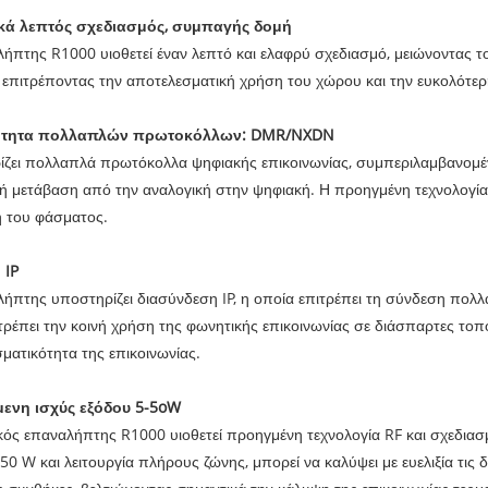
ικά λεπτός σχεδιασμός, συμπαγής δομή
ήπτης R1000 υιοθετεί έναν λεπτό και ελαφρύ σχεδιασμό, μειώνοντας το
 επιτρέποντας την αποτελεσματική χρήση του χώρου και την ευκολότ
ότητα πολλαπλών πρωτοκόλλων: DMR/NXDN
ζει πολλαπλά πρωτόκολλα ψηφιακής επικοινωνίας, συμπεριλαμβανομέ
ή μετάβαση από την αναλογική στην ψηφιακή. Η προηγμένη τεχνολογία ε
 του φάσματος.
 IP
ήπτης υποστηρίζει διασύνδεση IP, η οποία επιτρέπει τη σύνδεση πολ
τρέπει την κοινή χρήση της φωνητικής επικοινωνίας σε διάσπαρτες τοπο
ματικότητα της επικοινωνίας.
μενη ισχύς εξόδου 5-5oW
ός επαναλήπτης R1000 υιοθετεί προηγμένη τεχνολογία RF και σχεδιασ
50 W και λειτουργία πλήρους ζώνης, μπορεί να καλύψει με ευελιξία τις