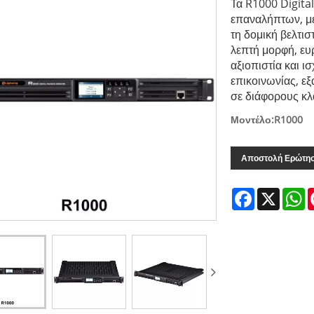
Τα R1000 Digita
επαναλήπτων, με
τη δομική βελτι
λεπτή μορφή, ευ
αξιοπιστία και 
επικοινωνίας, εξ
σε διάφορους κλ
Μοντέλο:R1000
Αποστολή Ερώτη
Facebook
X
W