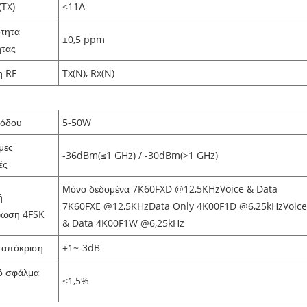
(TX)
<11Α
ότητα
±0,5 ppm
ητας
η RF
Tx(N), Rx(N)
ς
ξόδου
5-50W
μες
-36dBm(≤1 GHz) / -30dBm(>1 GHz)
ές
Μόνο δεδομένα 7K60FXD @12,5KHzVoice & Data
ή
7K60FXE @12,5KHzData Only 4K00F1D @6,25kHzVoic
φωση 4FSK
& Data 4K00F1W @6,25kHz
 απόκριση
±1~-3dB
ό σφάλμα
<1,5%