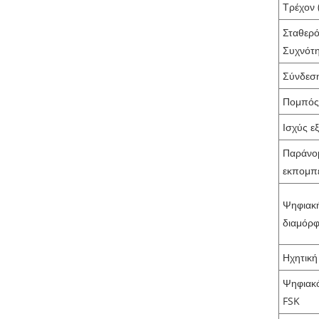
Τρέχον 
Σταθερ
Συχνότ
Σύνδεσ
Πομπό
Ισχύς ε
Παράνο
εκπομπ
Ψηφιακ
διαμόρ
Ηχητική
Ψηφιακ
FSK