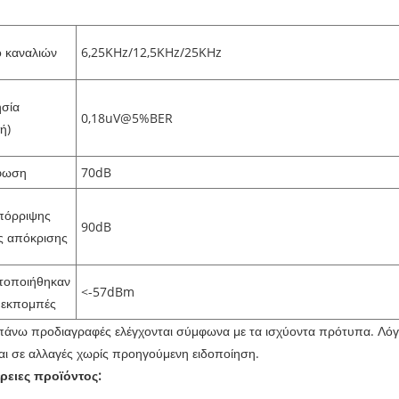
ο καναλιών
6,25KHz/12,5KHz/25KHz
ησία
0,18uV@5%BER
ή)
φωση
70dB
πόρριψης
90dB
ς απόκρισης
τοποιήθηκαν
<-57dBm
 εκπομπές
άνω προδιαγραφές ελέγχονται σύμφωνα με τα ισχύοντα πρότυπα. Λόγω 
αι σε αλλαγές χωρίς προηγούμενη ειδοποίηση.
ρειες προϊόντος: