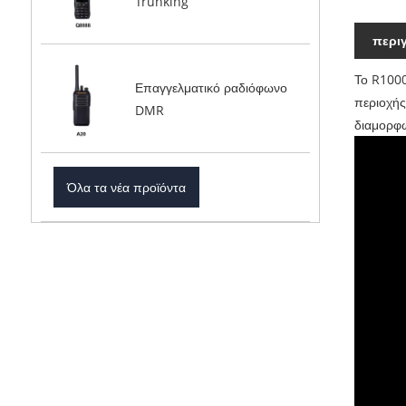
Trunking
περι
Το R1000
Επαγγελματικό ραδιόφωνο
περιοχής
DMR
διαμορφώ
Όλα τα νέα προϊόντα