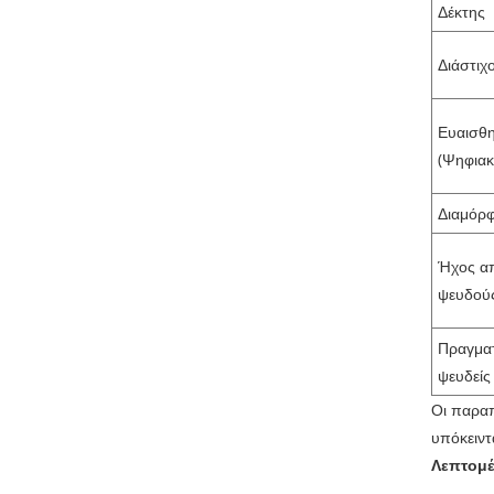
Δέκτης
Διάστιχ
Ευαισθ
(Ψηφιακ
Διαμόρ
Ήχος α
ψευδού
Πραγμα
ψευδείς
Οι παραπ
υπόκειντ
Λεπτομέ