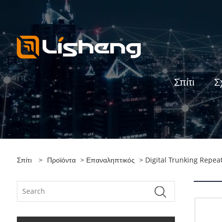
Σπίτι
Σ
Σπίτι
>
Προϊόντα
>
Επαναληπτικός
> Digital Trunking Repea