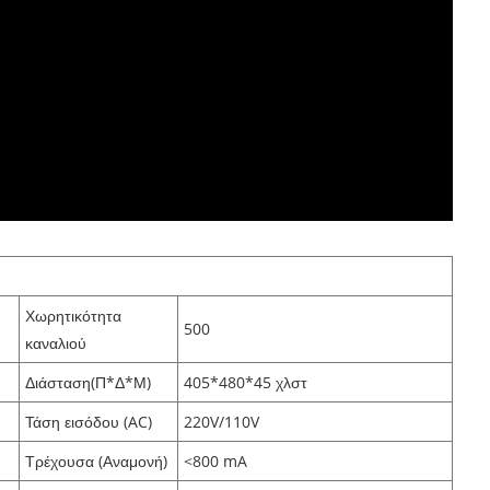
Χωρητικότητα
500
καναλιού
Διάσταση(Π*Δ*Μ)
405*480*45 χλστ
Τάση εισόδου (AC)
220V/110V
Τρέχουσα (Αναμονή)
<800 mA